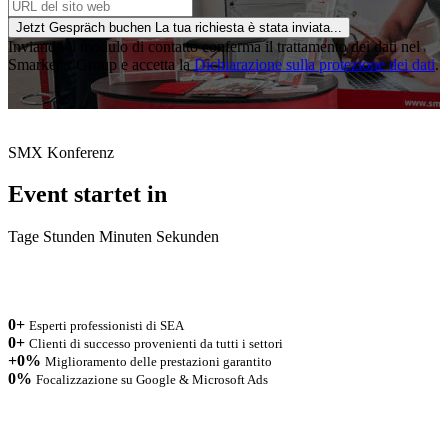
Jetzt Gespräch buchen
La tua richiesta è stata inviata...
Inviando il modulo di contatto conferma il trattamento dei dati nel
Smarketer Group e accetta la
Dichiarazione sulla protezione dei dati
.
SMX Konferenz
Event startet in
Tage
Stunden
Minuten
Sekunden
0
+
Esperti professionisti di SEA
0
+
Clienti di successo provenienti da tutti i settori
+
0
%
Miglioramento delle prestazioni garantito
0
%
Focalizzazione su Google & Microsoft Ads