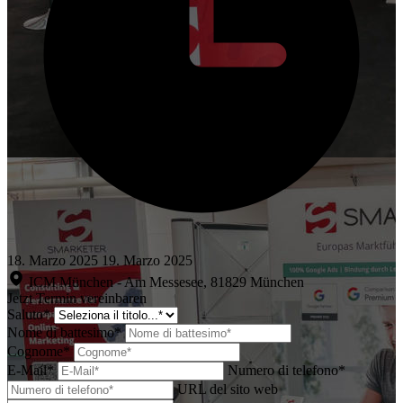
18. Marzo 2025
19. Marzo 2025
ICM München - Am Messesee, 81829 München
Jetzt Termin vereinbaren
Saluto*
Nome di battesimo*
Cognome*
E-Mail*
Numero di telefono*
URL del sito web