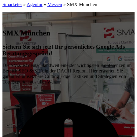
Smarketer
»
Agentur
»
Messen
»
SMX München
SMX München
Sichern Sie sich jetzt Ihr persönliches Google Ads
Beratungsgespräch!
Die SMX ist deutschlandweit eine der wichtigsten Konferenzen im
Bereich SEO & SEA in der DACH Region. Hier erwarten Sie
garantiert umsetzbare Cutting Edge Taktiken und Strategien von
Top Experten aus aller Welt.