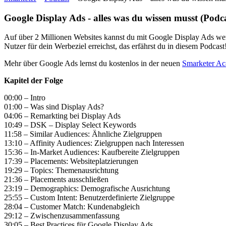
Google Display Ads - alles was du wissen musst (Podc
Auf über 2 Millionen Websites kannst du mit Google Display Ads werb
Nutzer für dein Werbeziel erreichst, das erfährst du in diesem Podcast
Mehr über Google Ads lernst du kostenlos in der neuen
Smarketer A
Kapitel der Folge
00:00 – Intro
01:00 – Was sind Display Ads?
04:06 – Remarkting bei Display Ads
10:49 – DSK – Display Select Keywords
11:58 – Similar Audiences: Ähnliche Zielgruppen
13:10 – Affinity Audiences: Zielgruppen nach Interessen
15:36 – In-Market Audiences: Kaufbereite Zielgruppen
17:39 – Placements: Websiteplatzierungen
19:29 – Topics: Themenausrichtung
21:36 – Placements ausschließen
23:19 – Demographics: Demografische Ausrichtung
25:55 – Custom Intent: Benutzerdefinierte Zielgruppe
28:04 – Customer Match: Kundenabgleich
29:12 – Zwischenzusammenfassung
30:05 – Best Practices für Google Display Ads