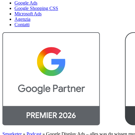
Google Ads
Google Shopping CSS
Microsoft Ads
Agenzia
Contatti
Smarketer
»
Podcast
»
Google Display Ads – alles was du wissen mu