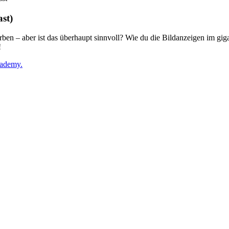
ast)
en – aber ist das überhaupt sinnvoll? Wie du die Bildanzeigen im giga
!
cademy.