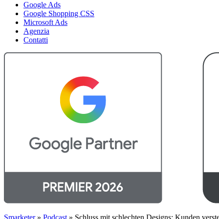
Google Ads
Google Shopping CSS
Microsoft Ads
Agenzia
Contatti
Smarketer
»
Podcast
»
Schluss mit schlechten Designs: Kunden vers